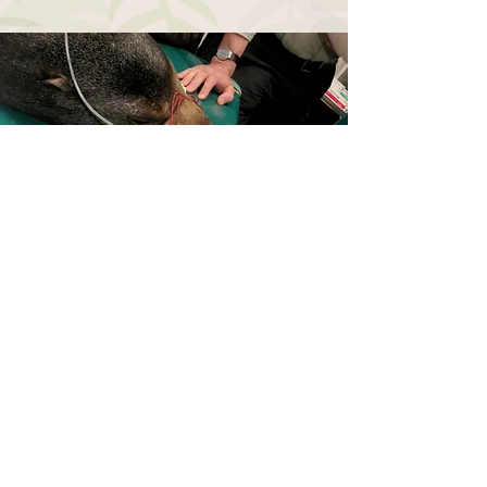
Sivas Zoo | Società Italiana dei Medici
Veterinari degli Animali Selvatici e da Zoo
c/o Giardino Zoologico di Pistoia, Via Pieve
a Celle,
160 - 51100
Pistoia
C.F.
97246200584