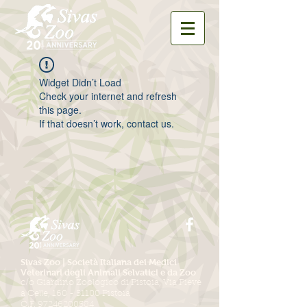
Widget Didn’t Load
Check your internet and refresh
this page.
If that doesn’t work, contact us.
Sivas Zoo | Società Italiana dei Medici
Veterinari degli Animali Selvatici e da Zoo
c/o Giardino Zoologico di Pistoia, Via Pieve
a Celle,
160 - 51100
Pistoia
C.F.
97246200584